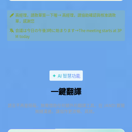
高經理，請款單簽一下喔→ 高經理，請協助確認與核准請款
單，感謝您
会議は今日の午後3時に始まります→The meeting starts at 3P
M today
AI 智慧功能
一鍵翻譯
語言不再是阻礙，無需借助任何額外的翻譯工具，在 JANDI 實現
無縫溝通，讓協作更流暢、高效。