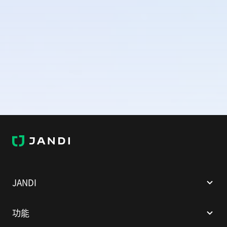
J
A
N
D
I
JANDI
功能