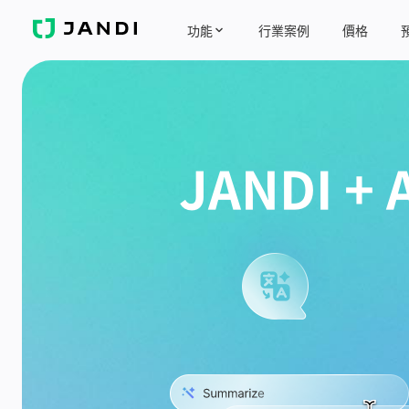
J
功能
行業案例
價格
A
N
D
I
JANDI