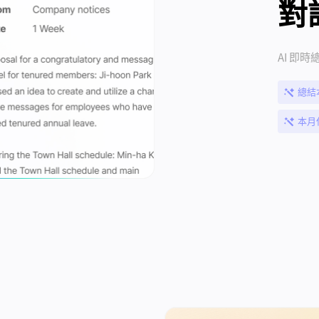
對
AI 即
總結
本月