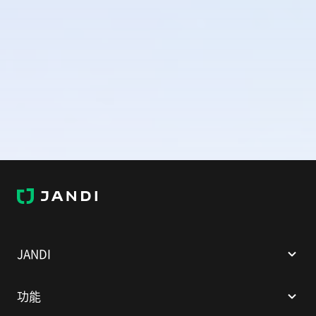
J
A
N
D
I
JANDI
功能