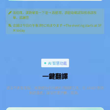
高經理，請款單簽一下喔→ 高經理，請協助確認與核准請款
單，感謝您
会議は今日の午後3時に始まります→The meeting starts at 3P
M today
AI 智慧功能
一鍵翻譯
語言不再是阻礙，無需借助任何額外的翻譯工具，在 JANDI 實現
無縫溝通，讓協作更流暢、高效。