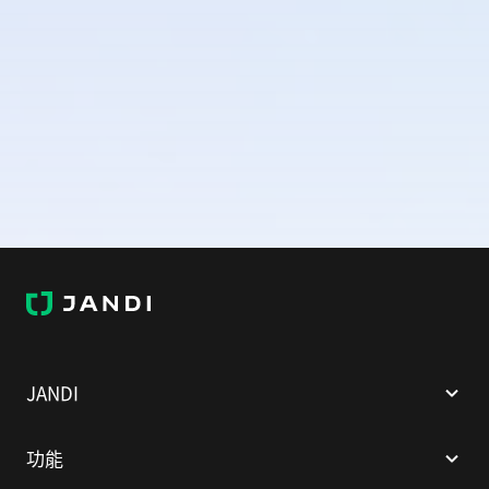
J
A
N
D
I
JANDI
功能