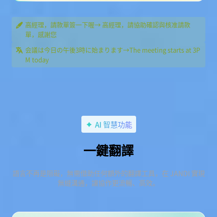
高經理，請款單簽一下喔→ 高經理，請協助確認與核准請款
單，感謝您
会議は今日の午後3時に始まります→The meeting starts at 3P
M today
AI 智慧功能
一鍵翻譯
語言不再是阻礙，無需借助任何額外的翻譯工具，在 JANDI 實現
無縫溝通，讓協作更流暢、高效。