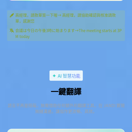
高經理，請款單簽一下喔→ 高經理，請協助確認與核准請款
單，感謝您
会議は今日の午後3時に始まります→The meeting starts at 3P
M today
AI 智慧功能
一鍵翻譯
語言不再是阻礙，無需借助任何額外的翻譯工具，在 JANDI 實現
無縫溝通，讓協作更流暢、高效。