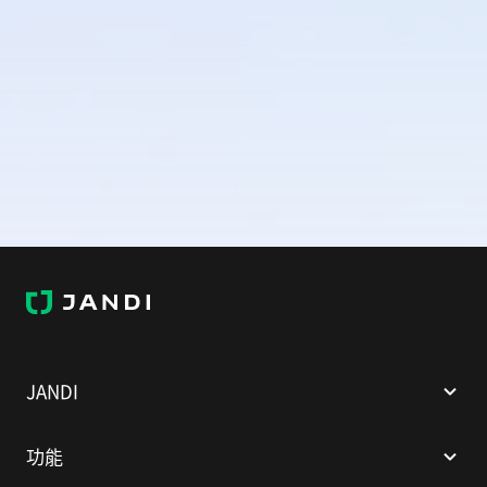
J
A
N
D
I
JANDI
功能