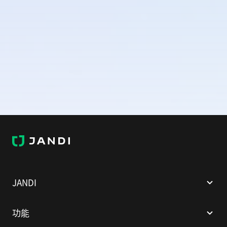
J
A
N
D
I
JANDI
功能