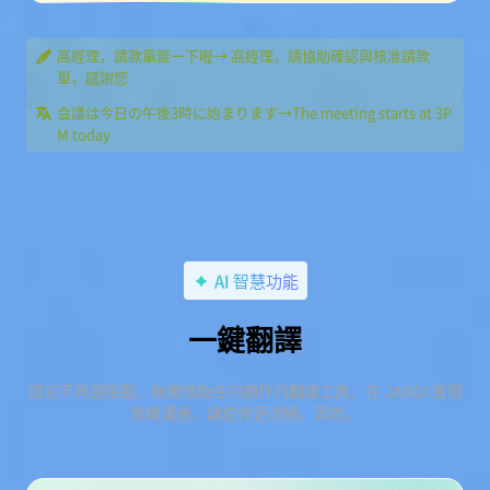
高經理，請款單簽一下喔→ 高經理，請協助確認與核准請款
單，感謝您
会議は今日の午後3時に始まります→The meeting starts at 3P
M today
AI 智慧功能
一鍵翻譯
語言不再是阻礙，無需借助任何額外的翻譯工具，在 JANDI 實現
無縫溝通，讓協作更流暢、高效。