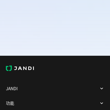
J
A
N
D
I
JANDI
功能