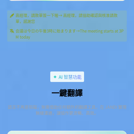
高經理，請款單簽一下喔→ 高經理，請協助確認與核准請款
單，感謝您
会議は今日の午後3時に始まります→The meeting starts at 3P
M today
AI 智慧功能
一鍵翻譯
語言不再是阻礙，無需借助任何額外的翻譯工具，在 JANDI 實現
無縫溝通，讓協作更流暢、高效。