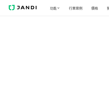
J
功能
行業案例
價格
A
N
D
I