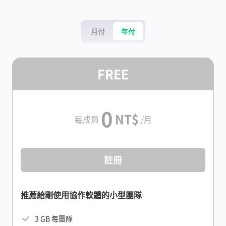
月付
年付
FREE
0
NT$
每成員
/月
註冊
推薦給剛使用協作軟體的小型團隊
3 GB 每團隊