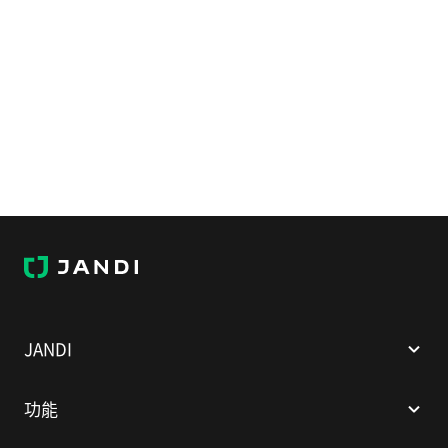
J
A
N
D
I
JANDI
功能