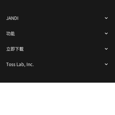
A
N
D
I
JANDI
功能
立即下載
Toss Lab, Inc.
Toss Lab, Inc.
CEO: Kim Dae-Hyun
E-mail:
support@tosslab.com
繁體中文