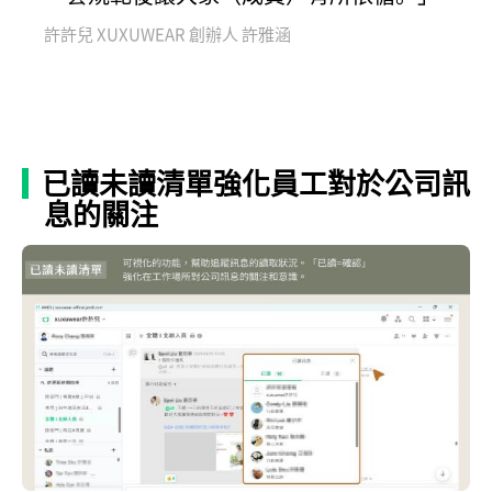
許許兒 XUXUWEAR 創辦人 許雅涵
已讀未讀清單強化員工對於公司訊
息的關注