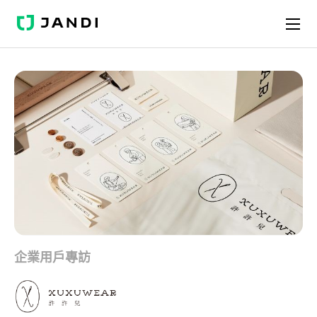
J
A
N
D
I
企業用戶專訪