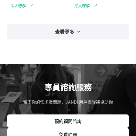
距
工
展
管
深入瞭解
深入瞭解
作
現
理
通
新
訊
創
軟
企
體，
業
掌
敏
查看更多
握
捷
每
競
個
爭
專
力
案
細
節
專員諮詢服務
留下你的需求及問題，JANDI 用戶團隊將協助你
預約顧問諮詢
免費註冊