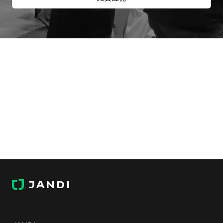
J
A
N
D
I