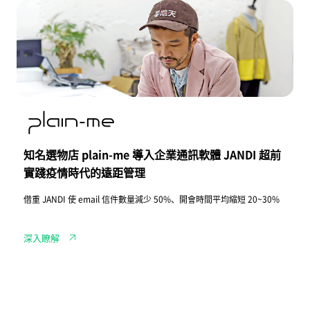
三
知
大
名
難
選
題
物
店
p
l
a
i
n
-
m
e
導
知名選物店 plain-me 導入企業通訊軟體 JANDI 超前
入
企
實踐疫情時代的遠距管理
業
通
借重 JANDI 使 email 信件數量減少 50%、開會時間平均縮短 20~30%
訊
軟
體
J
深入瞭解
A
N
D
I
超
前