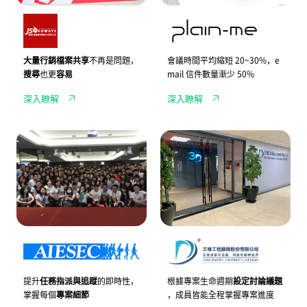
達
A
i
成
d
n
E
w
-
S
a
m
G
y
e
指
s
導
大量行銷檔案共享
不再是問題，
會議時間平均縮短 20~30%，e
標
傑
入
搜尋
也更
容易
mail 信件數量漸少 50%
思
企
愛
業
深入瞭解
深入瞭解
德
通
威，
訊
使
軟
用
體
國
工
企
J
際
程
業
A
學
顧
通
N
生
問
訊
D
領
如
軟
I
導
何
體，
超
組
具
提
前
織
體
升
實
A
掌
專
踐
I
握
案
疫
E
「專
溝
情
S
案
通
時
E
生
效
代
C，
命
提升
任務指派與追蹤
的即時性，
根據專案生命週期
設定討論議題
率
的
利
週
掌握每個
專案細節
，成員皆能全程掌握專案進度
遠
用
期」，