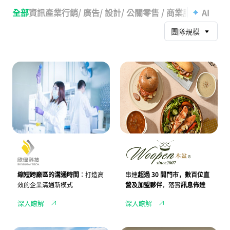
전
實
체
踐
全部
資訊產業
行銷/ 廣告/ 設計/ 公關
零售 / 商業服務
餐飲業
AI
고
疫
객
情
團隊規模
사
時
례
代
的
遠
J
輕
距
A
食
管
N
品
理
D
牌
I
W
助
o
力
o
欣
p
偉
e
科
n
技，
木
跨
盆
部
攜
門、
手
縮短跨廠區的溝通時間
：打造高
串連
超過 30 間門市，數百位直
跨
J
效的企業溝通新模式
營及加盟夥伴
，落實
訊息佈達
廠
A
區
N
深入瞭解
深入瞭解
溝
D
通
I
更
整
順
合