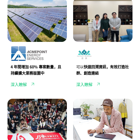
國
新
暢，
直
際
北
全
營、
能
產
面
加
源
業
提
盟
危
園
升
夥
機
區
辦
伴
浮
的
公
的
上
文
效
溝
檯
化
率
通
面，
綠
協
J
洲，
作
A
思
N
奧
D
共
4 年間增加 60% 專案數量
，且
可以
快速回溯資訊，有效打造社
I
同
持續
擴大業務
版圖中
群、創造連結
攜
空
手
間
深入瞭解
深入瞭解
進
打
金
造
生
在
能
地
整
知
源
企
合
名
協
業
行
選
助
社
銷
物
客
群
廣
店
戶
圈
告
p
加
J
l
速
S
a