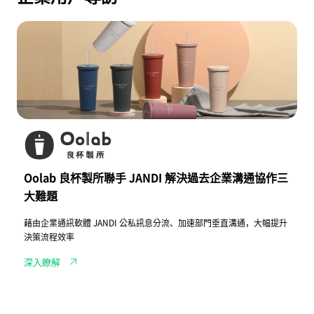
O
o
l
a
b
良
杯
製
所
聯
手
J
A
N
Oolab 良杯製所聯手 JANDI 解決過去企業溝通協作三
D
I
大難題
解
決
藉由企業通訊軟體 JANDI 公私訊息分流、加速部門垂直溝通，大幅提升
過
去
決策流程效率
企
業
深入瞭解
溝
通
協
作