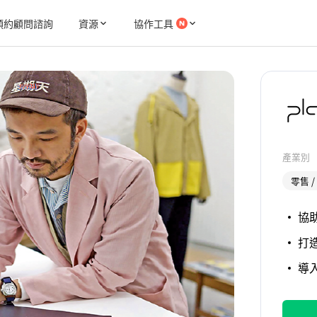
預約顧問諮詢
資源
協作工具
產業別
零售 
協
打
導入