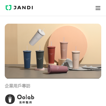
J
A
N
D
I
企業用戶專訪