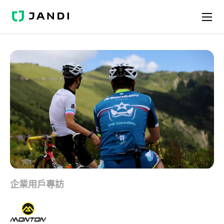
J
A
N
D
I
企業用戶專訪