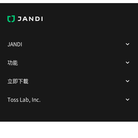
J
A
N
D
I
JANDI
功能
立即下載
Toss Lab, Inc.
Toss Lab, Inc.
CEO: Kim Dae-Hyun
E-mail:
support@tosslab.com