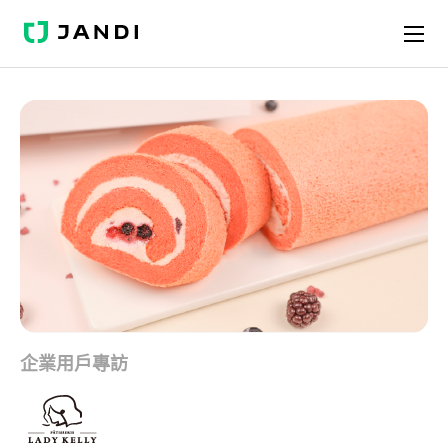
J
A
N
D
I
企業用戶專訪