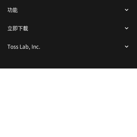
功能
立即下載
Toss Lab, Inc.
Toss Lab, Inc.
CEO: Kim Dae-Hyun
E-mail:
support@tosslab.com
繁體中文
© 2014-2026 Toss Lab, Inc.
隱私權政策
服務條款