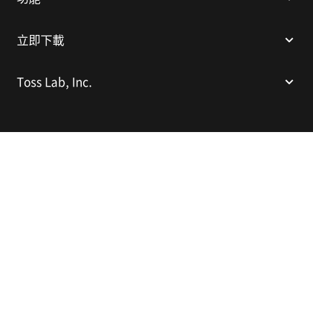
立即下載
Toss Lab, Inc.
Toss Lab, Inc.
CEO: Kim Dae-Hyun
E-mail:
support@tosslab.com
繁體中文
© 2014-2026 Toss Lab, Inc.
隱私權政策
服務條款