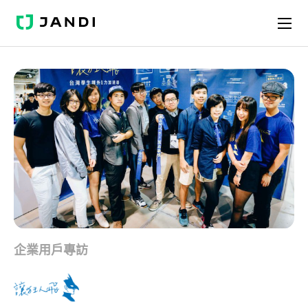
J
A
N
D
I
企業用戶專訪