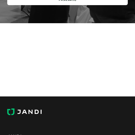
J
A
N
D
I