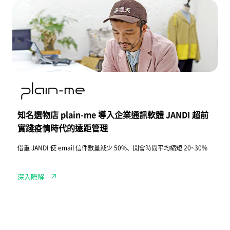
三
知
大
名
難
選
題
物
店
p
l
a
i
n
-
m
e
導
知名選物店 plain-me 導入企業通訊軟體 JANDI 超前
入
企
實踐疫情時代的遠距管理
業
通
借重 JANDI 使 email 信件數量減少 50%、開會時間平均縮短 20~30%
訊
軟
體
J
深入瞭解
A
N
D
I
超
前