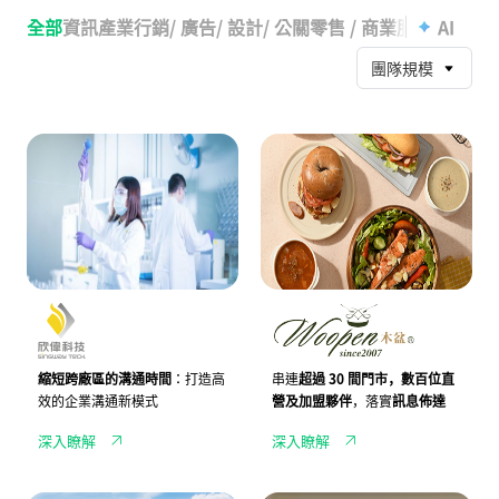
전
實
체
踐
全部
資訊產業
行銷/ 廣告/ 設計/ 公關
零售 / 商業服務
餐飲業
AI
고
疫
객
情
團隊規模
사
時
례
代
的
遠
J
輕
距
A
食
管
N
品
理
D
牌
I
W
助
o
力
o
欣
p
偉
e
科
n
技，
木
跨
盆
部
攜
門、
手
縮短跨廠區的溝通時間
：打造高
串連
超過 30 間門市，數百位直
跨
J
效的企業溝通新模式
營及加盟夥伴
，落實
訊息佈達
廠
A
區
N
深入瞭解
深入瞭解
溝
D
通
I
更
整
順
合