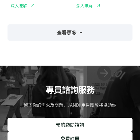
距
工
展
管
深入瞭解
深入瞭解
作
現
理
通
新
訊
創
軟
企
體，
業
掌
敏
查看更多
握
捷
每
競
個
爭
專
力
案
細
節
專員諮詢服務
留下你的需求及問題，JANDI 用戶團隊將協助你
預約顧問諮詢
免費註冊