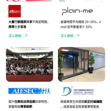
達
A
i
成
d
n
E
w
-
S
a
m
G
y
e
指
s
導
大量行銷檔案共享
不再是問題，
會議時間平均縮短 20~30%，e
標
傑
入
搜尋
也更
容易
mail 信件數量漸少 50%
思
企
愛
業
深入瞭解
深入瞭解
德
通
威，
訊
使
軟
用
體
國
工
企
J
際
程
業
A
學
顧
通
N
生
問
訊
D
領
如
軟
I
導
何
體，
超
組
具
提
前
織
體
升
實
A
掌
專
踐
I
握
案
疫
E
「專
溝
情
S
案
通
時
E
生
效
代
C，
命
提升
任務指派與追蹤
的即時性，
根據專案生命週期
設定討論議題
率
的
利
週
掌握每個
專案細節
，成員皆能全程掌握專案進度
遠
用
期」，