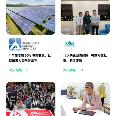
國
新
暢，
直
際
北
全
營、
能
產
面
加
源
業
提
盟
危
園
升
夥
機
區
辦
伴
浮
的
公
的
上
文
效
溝
檯
化
率
通
面，
綠
協
J
洲，
作
A
思
N
奧
D
共
4 年間增加 60% 專案數量
，且
可以
快速回溯資訊，有效打造社
I
同
持續
擴大業務
版圖中
群、創造連結
攜
空
手
間
深入瞭解
深入瞭解
進
打
金
造
生
在
能
地
整
知
源
企
合
名
協
業
行
選
助
社
銷
物
客
群
廣
店
戶
圈
告
p
加
J
l
速
S
a