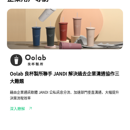
O
o
l
a
b
良
杯
製
所
聯
手
J
A
N
Oolab 良杯製所聯手 JANDI 解決過去企業溝通協作三
D
I
大難題
解
決
藉由企業通訊軟體 JANDI 公私訊息分流、加速部門垂直溝通，大幅提升
過
去
決策流程效率
企
業
深入瞭解
溝
通
協
作