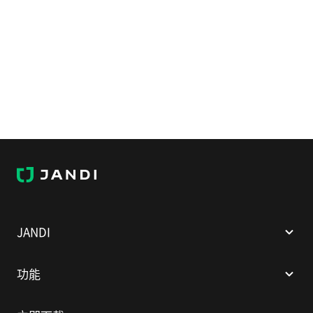
J
A
N
D
I
JANDI
功能