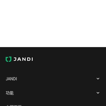
J
A
N
D
I
JANDI
功能