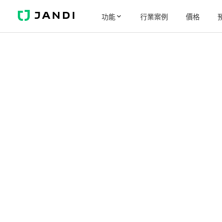
J
功能
行業案例
價格
A
N
D
I