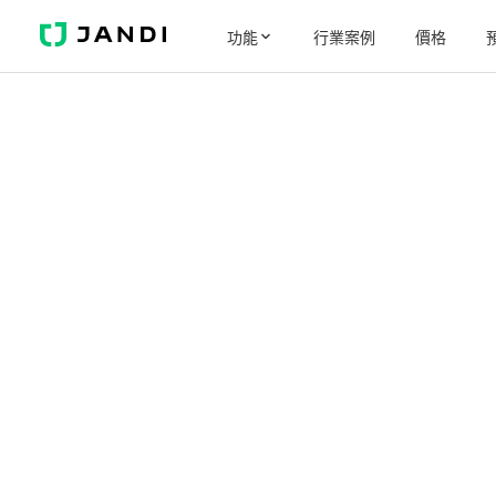
J
功能
行業案例
價格
A
N
D
I