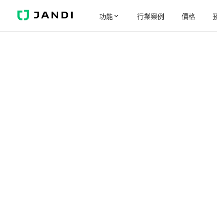
J
功能
行業案例
價格
A
N
D
I