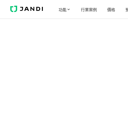
J
功能
行業案例
價格
A
N
D
I