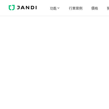
J
功能
行業案例
價格
A
N
D
I