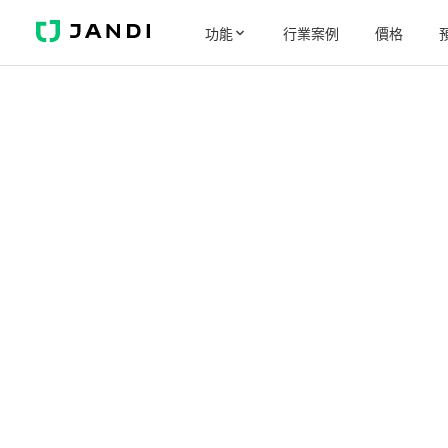
J
功能
行業案例
價格
A
N
D
I