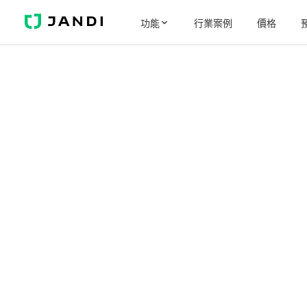
J
功能
行業案例
價格
A
N
D
I