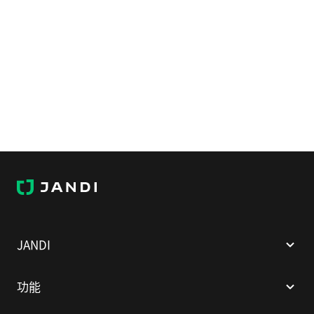
J
A
N
D
I
JANDI
功能