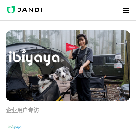
J
A
N
D
I
企业用户专访