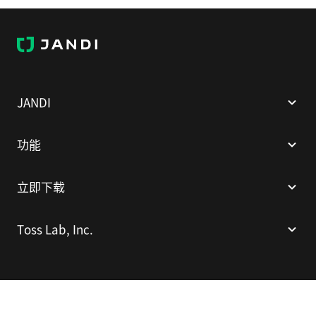
J
A
N
D
I
JANDI
功能
立即下载
Toss Lab, Inc.
Toss Lab, Inc.
CEO: Kim Dae-Hyun
E-mail:
support@tosslab.com