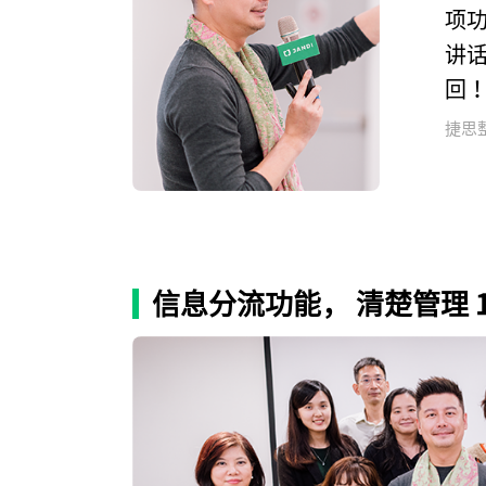
项
讲话
回
捷思
信息分流功能， 清楚管理 1