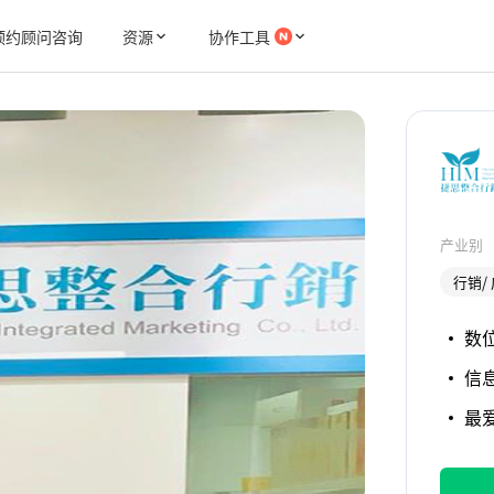
预约顾问咨询
资源
协作工具
产业别
行销/ 
数
信息
最爱