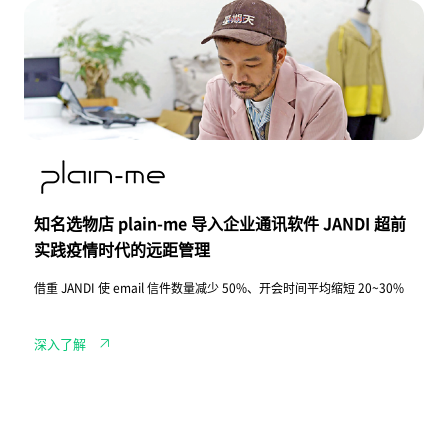
三
知
大
名
难
选
题
物
店
p
l
a
i
n
-
m
e
导
知名选物店 plain-me 导入企业通讯软件 JANDI 超前
入
企
实践疫情时代的远距管理
业
通
借重 JANDI 使 email 信件数量减少 50%、开会时间平均缩短 20~30%
讯
软
件
J
深入了解
A
N
D
I
超
前