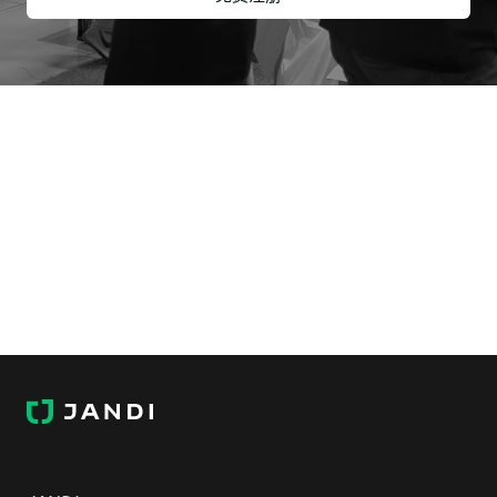
J
A
N
D
I