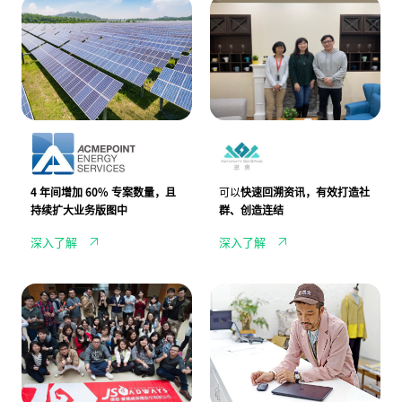
国
新
畅，
直
际
北
全
营、
能
产
面
加
源
业
提
盟
危
园
升
伙
机
区
办
伴
浮
的
公
的
上
文
效
沟
台
化
率
通
面，
绿
协
J
洲，
作
A
思
N
奥
D
共
4 年间增加 60% 专案数量
，且
可以
快速回溯资讯，有效打造社
I
同
持续
扩大业务
版图中
群、创造连结
携
空
手
间
深入了解
深入了解
进
打
金
造
生
在
能
地
整
知
源
企
合
名
协
业
行
选
助
社
销
物
客
群
广
店
户
圈
告
p
加
J
l
速
S
a