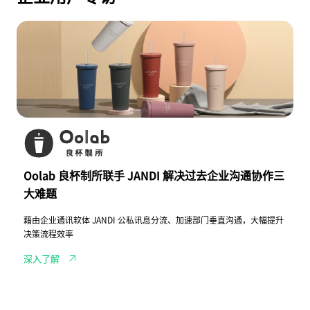
O
o
l
a
b
良
杯
制
所
联
手
J
A
N
Oolab 良杯制所联手 JANDI 解决过去企业沟通协作三
D
I
大难题
解
决
藉由企业通讯软体 JANDI 公私讯息分流、加速部门垂直沟通，大幅提升
过
去
决策流程效率
企
业
深入了解
沟
通
协
作