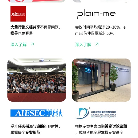
达
A
i
成
d
n
E
w
-
S
a
m
G
y
e
指
s
导
大量行销文档共享
不再是问题，
会议时间平均缩短 20~30%，e
标
杰
入
搜寻
也更
容易
mail 信件数量渐少 50%
思
企
爱
业
深入了解
深入了解
德
通
威，
讯
使
软
用
件
国
工
企
J
际
程
业
A
学
顾
通
N
生
问
讯
D
领
如
软
I
导
何
体，
超
组
具
提
前
织
体
升
实
A
掌
专
践
I
握
案
疫
E
「专
沟
情
S
案
通
时
E
生
效
代
C，
命
提升
任务指派与追踪
的即时性，
根据专案生命周期
设定讨论议题
率
的
利
周
掌握每个
专案细节
，成员皆能全程掌握专案进度
远
用
期」，