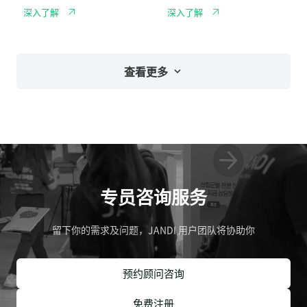
距
工
展
管
深入了解
深入了解
作
现
理
通
新
讯
创
软
企
体，
业
掌
敏
查看更多
握
捷
每
竞
个
争
专
力
案
细
节
专员咨询服务
留下你的需求及问题，JANDI 用户团队将协助你
预约顾问咨询
免费注册