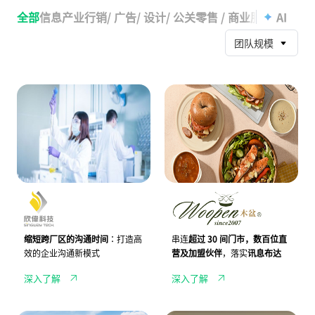
전
实
체
践
全部
信息产业
行销/ 广告/ 设计/ 公关
零售 / 商业服务
餐饮业
AI
고
疫
객
情
团队规模
사
时
례
代
的
远
J
轻
距
A
食
管
N
品
理
D
牌
I
W
助
o
力
o
欣
p
伟
e
科
n
技，
木
跨
盆
部
携
门、
手
缩短跨厂区的沟通时间
：打造高
串连
超过 30 间门市，数百位直
跨
J
效的企业沟通新模式
营及加盟伙伴
，落实
讯息布达
厂
A
区
N
深入了解
深入了解
沟
D
通
I
更
整
顺
合