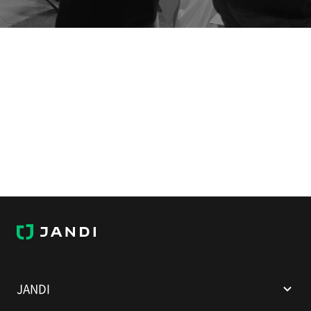
J
A
N
D
I
JANDI