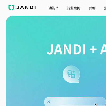
J
功能
行业案例
价格
A
N
D
I
JANDI