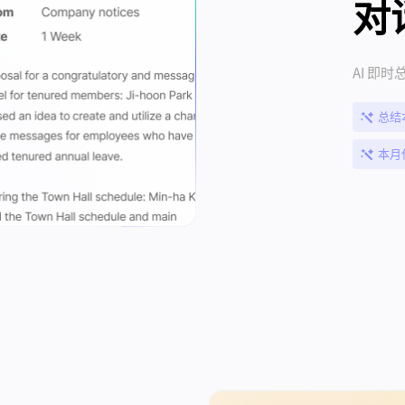
对
AI 即
总结
本月