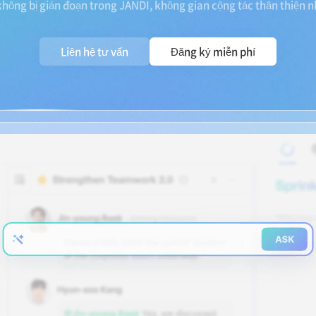
 không bị gián đoạn trong JANDI, không gian cộng tác thân thiện n
Liên hệ tư vấn
Đăng ký miễn phí