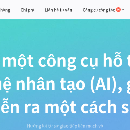
 hàng
Chi phí
Liên hệ tư vấn
Công cụ cộng tác
 một công cụ hỗ t
uệ nhân tạo (AI),
iễn ra một cách 
Hưởng lợi từ sự giao tiếp liền mạch và