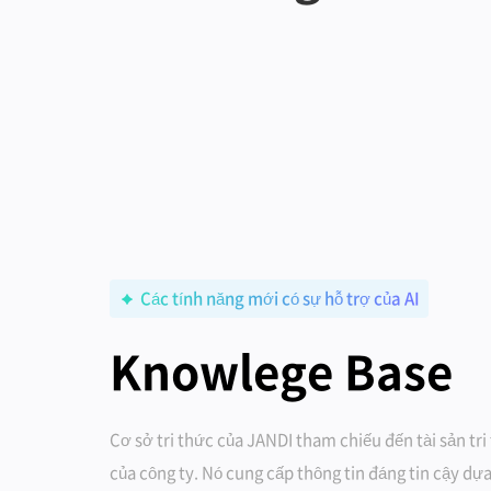
Các tính năng mới có sự hỗ trợ của AI
Knowlege Base
Cơ sở tri thức của JANDI tham chiếu đến tài sản tr
của công ty. Nó cung cấp thông tin đáng tin cậy dự