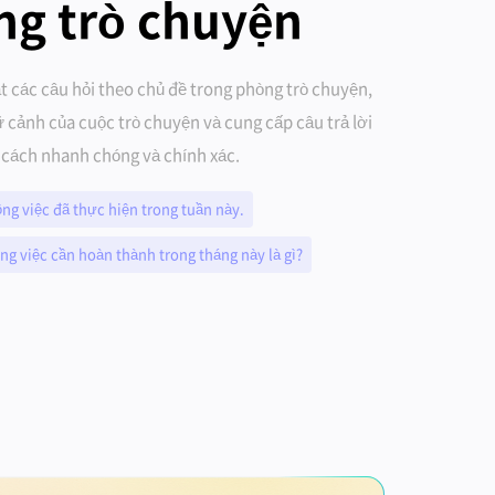
ng trò chuyện
t các câu hỏi theo chủ đề trong phòng trò chuyện,
ữ cảnh của cuộc trò chuyện và cung cấp câu trả lời
cách nhanh chóng và chính xác.
ng việc đã thực hiện trong tuần này.
ng việc cần hoàn thành trong tháng này là gì?