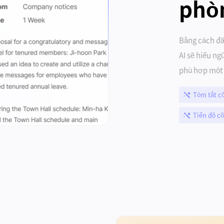
phò
Bằng cách đặ
AI sẽ hiểu ng
phù hợp một 
Tóm tắt cô
Tiến độ cô