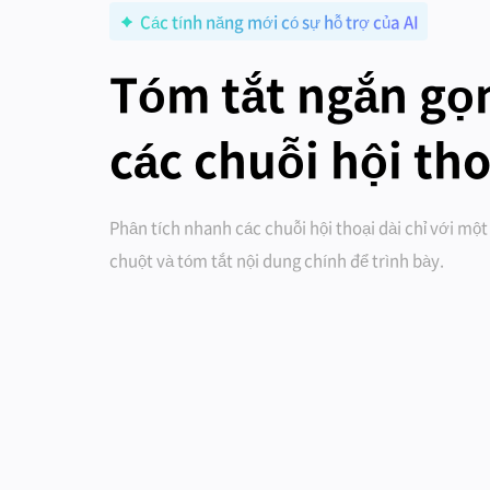
Các tính năng mới có sự hỗ trợ của AI
Tóm tắt ngắn gọ
các chuỗi hội tho
Phân tích nhanh các chuỗi hội thoại dài chỉ với mộ
chuột và tóm tắt nội dung chính để trình bày.