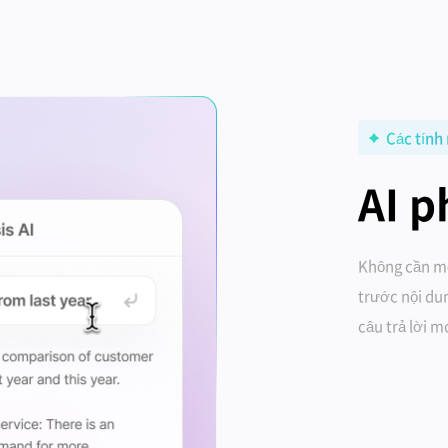
Các tính
AI p
Không cần mở
trước nội dun
câu trả lời 