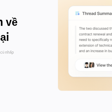
n về
ại
t cú nhấp