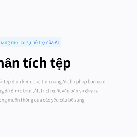
 năng mới có sự hỗ trợ của AI
hân tích tệp
 tệp đính kèm, các tính năng AI cho phép bạn xem
g đã được tóm tắt, trích xuất văn bản và đưa ra
mong muốn thông qua các yêu cầu bổ sung.