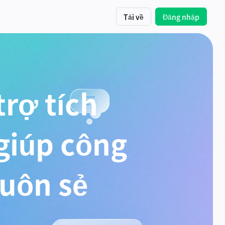
Tải về
Đăng nhập
rợ tích
 giúp công
suôn sẻ