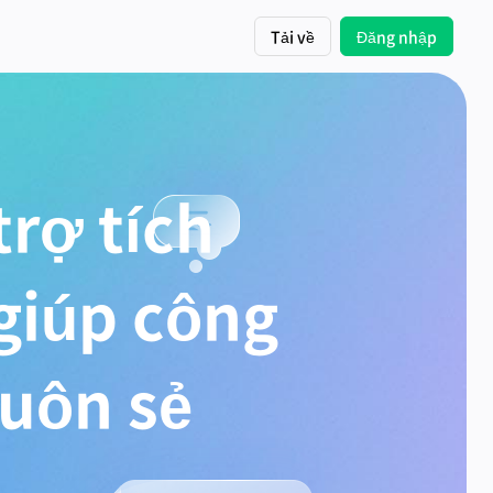
Tải về
Đăng nhập
rợ tích
 giúp công
suôn sẻ