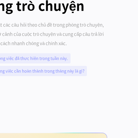
ng trò chuyện
t các câu hỏi theo chủ đề trong phòng trò chuyện,
ữ cảnh của cuộc trò chuyện và cung cấp câu trả lời
cách nhanh chóng và chính xác.
ng việc đã thực hiện trong tuần này.
ng việc cần hoàn thành trong tháng này là gì?