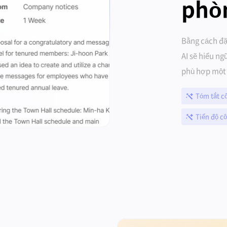
phò
Bằng cách đặ
AI sẽ hiểu ng
phù hợp một 
Tóm tắt cô
Tiến độ cô