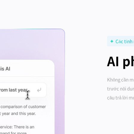
Các tính
AI p
Không cần mở
trước nội dun
câu trả lời 