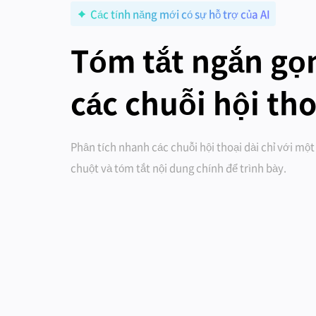
Các tính năng mới có sự hỗ trợ của AI
Tóm tắt ngắn gọ
các chuỗi hội tho
Phân tích nhanh các chuỗi hội thoại dài chỉ với mộ
chuột và tóm tắt nội dung chính để trình bày.