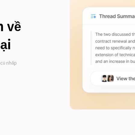
n về
ại
t cú nhấp