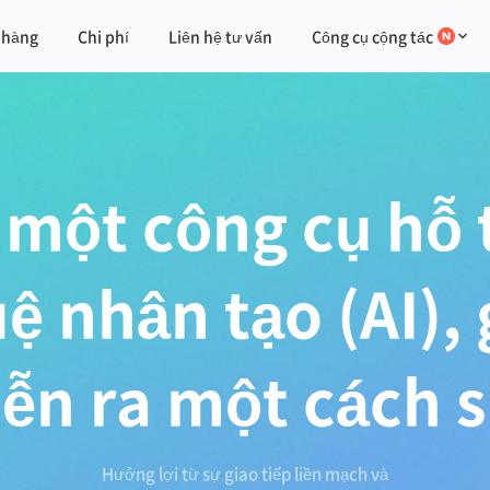
 hàng
Chi phí
Liên hệ tư vấn
Công cụ cộng tác
 một công cụ hỗ t
uệ nhân tạo (AI),
iễn ra một cách 
Hưởng lợi từ sự giao tiếp liền mạch và