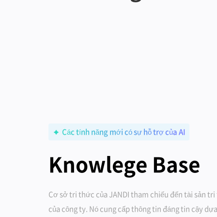
Các tính năng mới có sự hỗ trợ của AI
Knowlege Base
Cơ sở tri thức của JANDI tham chiếu đến tài sản tr
của công ty. Nó cung cấp thông tin đáng tin cậy dự