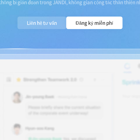
 không bị gián đoạn trong JANDI, không gian cộng tác thân thiện n
Liên hệ tư vấn
Đăng ký miễn phí