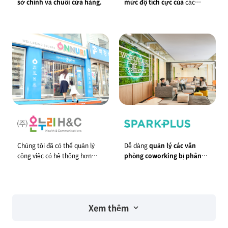
sở chính và chuỗi cửa hàng.
mức độ tích cực của
các
thành viên của chúng tôi đang
giao tiếp thông qua JANDI.
Chúng tôi đã có thể quản lý
Dễ dàng
quản lý các văn
công việc có hệ thống hơn
phòng coworking bị phân
bằng việc
hợp nhất các kênh
tán
bằng việc sử dụng JANDI.
làm việc lại với nhau.
Xem thêm