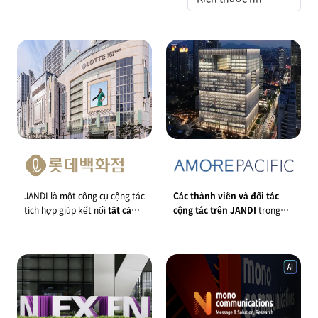
사
례
JANDI là một công cụ cộng tác
Các thành viên và đối tác
tích hợp giúp kết nối
tất cả
cộng tác trên JANDI
trong
nhân viên từ hơn 50 cửa
thời gian thực để vận hành và
hàng
.
quản lý các dự án CNTT của
chúng tôi.