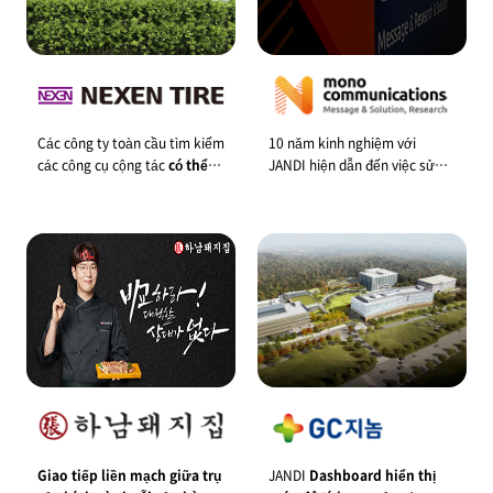
Các công ty toàn cầu tìm kiếm
10 năm kinh nghiệm với
các công cụ cộng tác
có thể
JANDI hiện dẫn đến việc sử
sử dụng được ở nhiều quốc
dụng chiến lược vượt ra ngoài
gia.
hiệu quả công việc thông qua
JANDI AI.
Giao tiếp liền mạch
giữa trụ
JANDI
Dashboard hiển thị