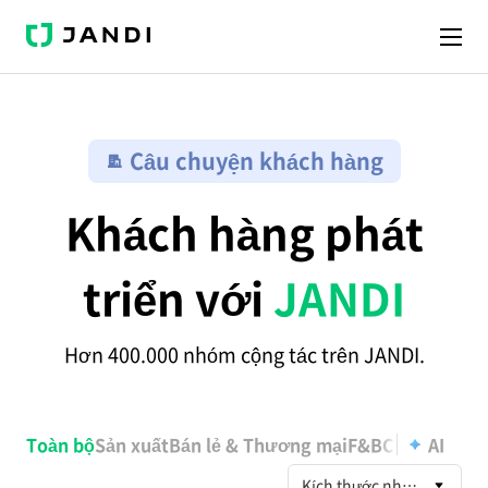
JANDI
Câu chuyện khách hàng
Khách hàng phát
triển với
JANDI
Hơn 400.000 nhóm cộng tác trên JANDI.
전
체
Toàn bộ
Sản xuất
Bán lẻ & Thương mại
F&B
Chăm sóc s
AI
고
객
Kích thước nhóm