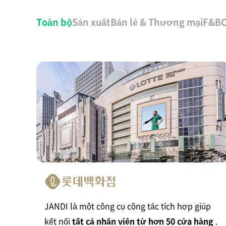
전
체
Toàn bộ
Sản xuất
Bán lẻ & Thương mại
F&B
C
고
객
사
례
JANDI là một công cụ cộng tác tích hợp giúp
kết nối
tất cả nhân viên từ hơn 50 cửa hàng
.