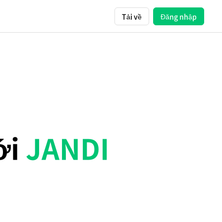
Tải về
Đăng nhập
ới
JANDI