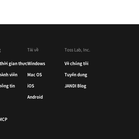
g
Tải về
Toss Lab, Inc.
thời gian thực
Windows
Về chúng tôi
hành viên
Mac OS
Tuyển dụng
hông tin
iOS
JANDI Blog
Android
 MCP