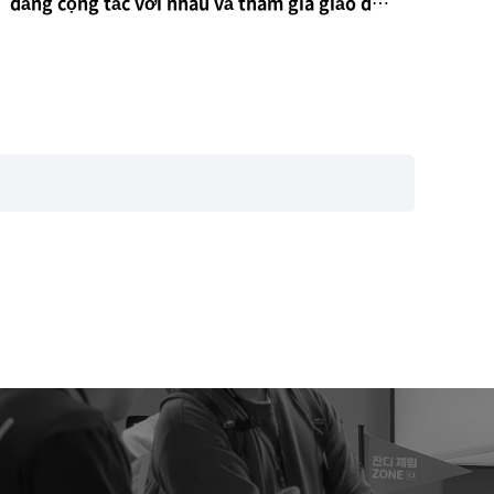
dàng cộng tác với nhau
và tham gia giáo dục
làm việc thông minh cho người lớn tuổi.