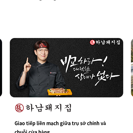
quản lý các dự án CNTT của chúng tôi.
Giao tiếp liền mạch
giữa trụ sở chính và
chuỗi cửa hàng.