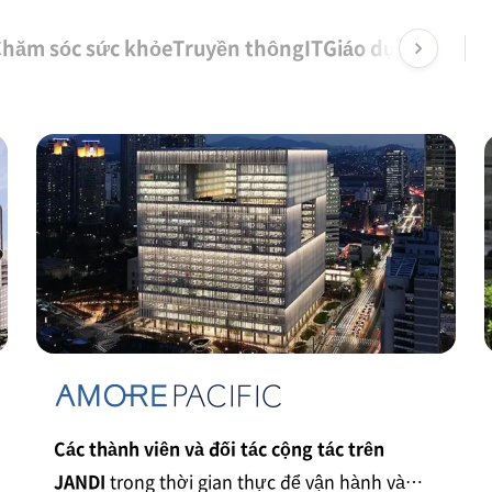
hăm sóc sức khỏe
Truyền thông
IT
Giáo dục
Agency
K
Các thành viên và đối tác cộng tác trên
JANDI
trong thời gian thực để vận hành và