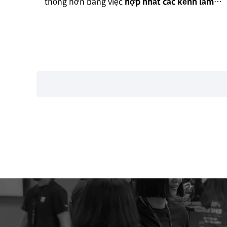
thống hơn bằng việc
hợp nhất các kênh làm
việc lại với nhau.