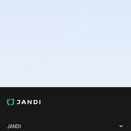
J
A
N
D
I
JANDI