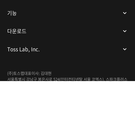
기능
다운로드
Toss Lab, Inc.
(주)토스랩
대표이사: 김대현
서울특별시 강남구 봉은사로 524(인터컨티넨탈 서울 코엑스), 스파크플러스
코엑스점 B1 L226
이메일:
support@tosslab.com
사업자등록번호: 220-88-81740
통신판매업신고번호: 2016-서울강남-00237
한국어
© 2014-2026 Toss Lab, Inc.