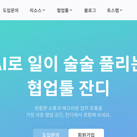
도입문의
리소스
협업툴
블로그
토스랩
AI로 일이 술술 풀리
협업툴 잔디
원활한 소통과 매끄러운 업무 흐름을
가장 쉬운 협업 공간, 잔디에서 경험해 보세요.
도입문의
회원가입