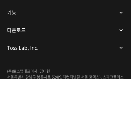
기능
다운로드
Toss Lab, Inc.
(주)토스랩
대표이사: 김대현
서울특별시 강남구 봉은사로 524(인터컨티넨탈 서울 코엑스), 스파크플러스
코엑스점 B1 L226
이메일:
support@tosslab.com
사업자등록번호: 220-88-81740
통신판매업신고번호: 2016-서울강남-00237
한국어
© 2014-2026 Toss Lab, Inc.