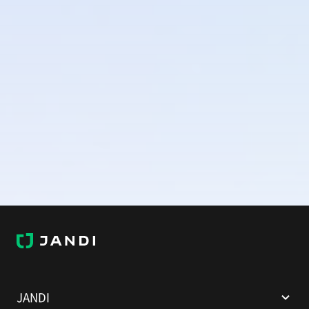
J
A
N
D
I
JANDI