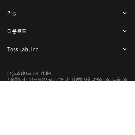
기능
다운로드
Toss Lab, Inc.
(주)토스랩
대표이사: 김대현
서울특별시 강남구 봉은사로 524(인터컨티넨탈 서울 코엑스), 스파크플러스
코엑스점 B1 L226
이메일:
support@tosslab.com
사업자등록번호: 220-88-81740
통신판매업신고번호: 2016-서울강남-00237
한국어
© 2014-2026 Toss Lab, Inc.