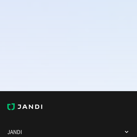
J
A
N
D
I
JANDI