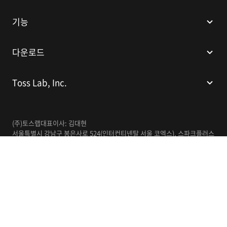
기능
다운로드
Toss Lab, Inc.
(주)토스랩
대표이사: 김대현
서울특별시 강남구 봉은사로 524(인터컨티넨탈 서울 코엑스), 스파크플러스
코엑스점 B1 L226
이메일:
support@tosslab.com
사업자등록번호: 220-88-81740
통신판매업신고번호: 2016-서울강남-00237
한국어
© 2014-2026 Toss Lab, Inc.