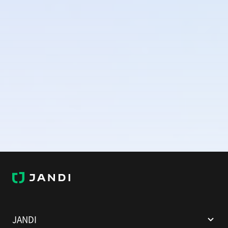
J
A
N
D
I
JANDI