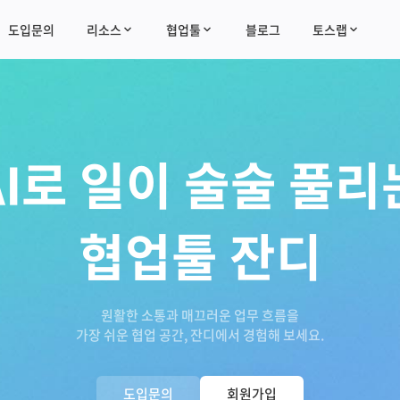
도입문의
리소스
협업툴
블로그
토스랩
AI로 일이 술술 풀리
협업툴 잔디
원활한 소통과 매끄러운 업무 흐름을
가장 쉬운 협업 공간, 잔디에서 경험해 보세요.
도입문의
회원가입