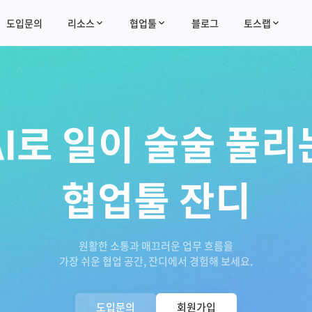
도입문의
리소스
협업툴
블로그
토스랩
AI로 일이 술술 풀리
협업툴 잔디
원활한 소통과 매끄러운 업무 흐름을
가장 쉬운 협업 공간, 잔디에서 경험해 보세요.
도입문의
회원가입