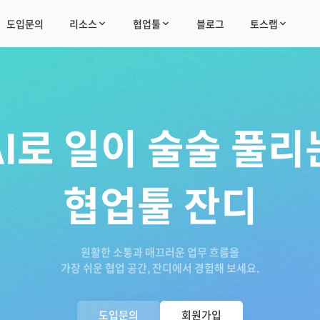
도입문의
리소스
협업툴
블로그
토스랩
AI로 일이 술술 풀리
협업툴 잔디
원활한 소통과 매끄러운 업무 흐름을
가장 쉬운 협업 공간, 잔디에서 경험해 보세요.
도입문의
회원가입