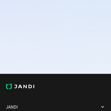
J
A
N
D
I
JANDI