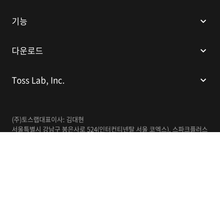
기능
다운로드
Toss Lab, Inc.
(주)토스랩
대표이사: 김대현
서울특별시 강남구 봉은사로 524(인터컨티넨탈 서울 코엑스), 스파크플러스
코엑스점 B1 L226
이메일:
support@tosslab.com
사업자등록번호: 220-88-81740
통신판매업신고번호: 2016-서울강남-00237
한국어
© 2014-2026 Toss Lab, Inc.