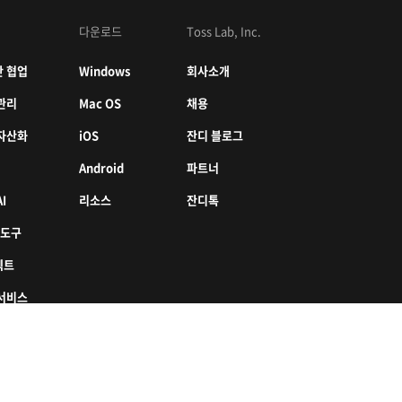
다운로드
Toss Lab, Inc.
 협업
Windows
회사소개
관리
Mac OS
채용
자산화
iOS
잔디 블로그
Android
파트너
I
리소스
잔디톡
 도구
젝트
서비스
한국어