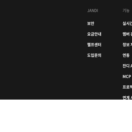
JANDI
기능
보안
실시간
요금안내
멤버 
헬프센터
정보 
도입문의
연동
잔디 A
MCP
프로
연계 
인터컨티넨탈 서울 코엑스), 스파크플러스 코엑스점 B1 L226