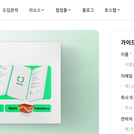
도입문의
리소스
협업툴
블로그
토스랩
가이드
이름
이메일
회사 또
연락처