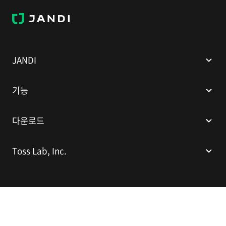
J
A
N
D
I
JANDI
기능
다운로드
Toss Lab, Inc.
(주)토스랩
대표이사: 김대현
서울특별시 강남구 봉은사로 524(인터컨티넨탈 서울 코엑스), 스파크플러스
코엑스점 B1 L226
이메일:
support@tosslab.com
사업자등록번호: 220-88-81740