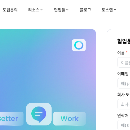
도입문의
리소스
협업툴
블로그
토스랩
협업툴
이름
이메일
회사 또
연락처