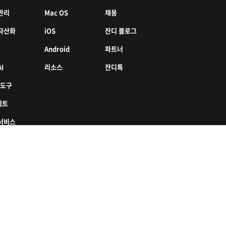
관리
Mac OS
채용
자산화
iOS
잔디 블로그
Android
파트너
I
리소스
잔디톡
 도구
젝트
서비스
한국어