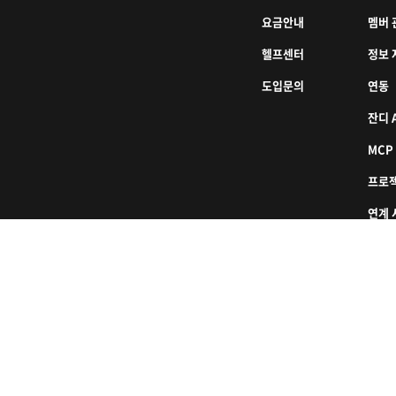
요금안내
멤버 
헬프센터
정보 
도입문의
연동
잔디 A
MCP
프로
연계 
인터컨티넨탈 서울 코엑스), 스파크플러스 코엑스점 B1 L226
740
통신판매업신고번호: 2016-서울강남-00237
관