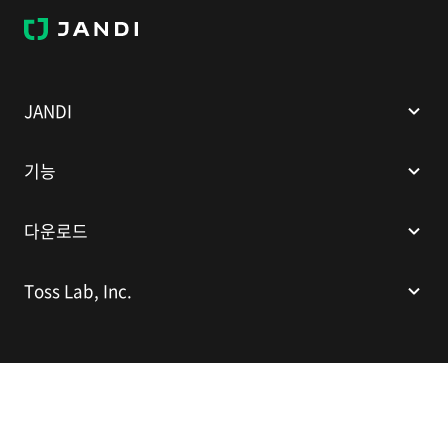
J
A
N
D
I
JANDI
기능
다운로드
Toss Lab, Inc.
(주)토스랩
대표이사: 김대현
서울특별시 강남구 봉은사로 524(인터컨티넨탈 서울 코엑스), 스파크플러스
코엑스점 B1 L226
이메일:
support@tosslab.com
사업자등록번호: 220-88-81740