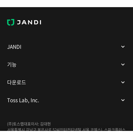
J
A
N
D
I
JANDI
기능
다운로드
Toss Lab, Inc.
이용요금 계산기
(주)토스랩
대표이사: 김대현
서울특별시 강남구 봉은사로 524(인터컨티넨탈 서울 코엑스), 스파크플러스